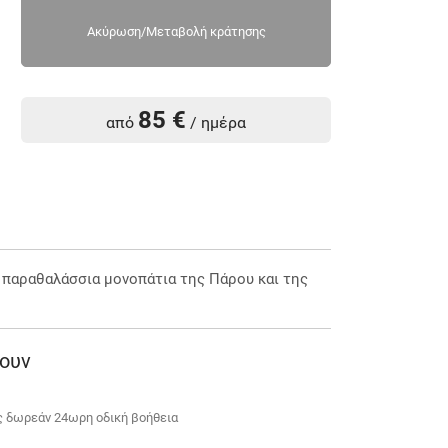
Ακύρωση/Μεταβολή κράτησης
85 €
από
/ ημέρα
α παραθαλάσσια μονοπάτια της Πάρου και της
νουν
ς δωρεάν 24ωρη οδική βοήθεια