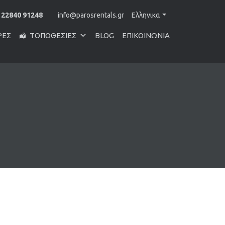
 22840 91248
info@parosrentals.gr
Ελληνικα
ΡΕΣ
ΤΟΠΟΘΕΣΊΕΣ
BLOG
ΕΠΙΚΟΙΝΩΝΊΑ