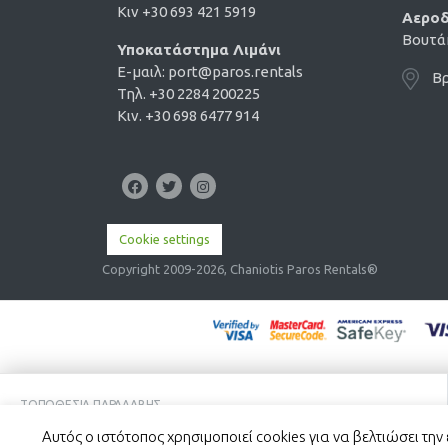
Κιν +30 693 421 5919
Αεροδ
Βουτάκ
Υποκατάστημα Λιμάνι
E-μαιλ:
port@paros.rentals
Βρ
Τηλ. +30 2284 200225
Κιν. +30 698 6477 914
Cookie settings
Copyright 2009-2026, Chaniotis Paros Rentals®
En
ΤΟΠΟΘΕΣΊΑ ΠΑΡΑΛΑΒΉΣ
Αυτός ο ιστότοπος χρησιμοποιεί cookies για να βελτιώσει την 