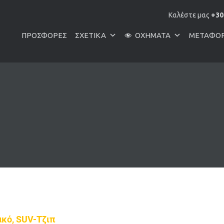
Καλέστε μας
+30
ΠΡΟΣΦΟΡΈΣ
ΣΧΕΤΙΚΆ
ΟΧΉΜΑΤΑ
ΜΕΤΑΦΟ
ακό, SUV-Τζιπ