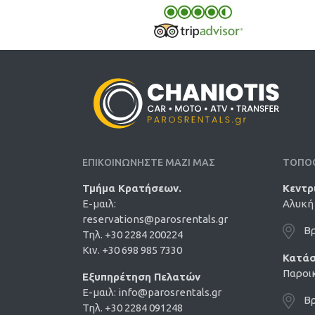
ΕΠΙΚΟΙΝΩΝΗΣΤΕ ΜΑΖΙ ΜΑΣ
ΤΟΠΟ
Τμήμα Κρατήσεων.
Κεντρ
E-μαιλ:
Αλυκή 
reservations@parosrentals.gr
Βρ
Τηλ. +30 2284 200224
Κιν. +30 698 985 7330
Κατάσ
Παροικ
Εξυπηρέτηση Πελατών
E-μαιλ:
info@parosrentals.gr
Βρ
Τηλ. +30 2284 091248