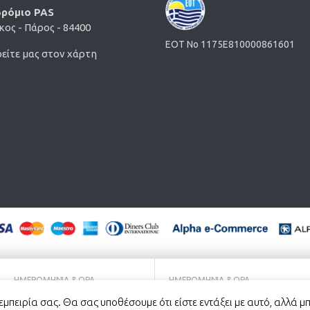
ρόμιο PAS
ος - Πάρος - 84400
EOT No 1175E810000861601
είτε μας στον χάρτη
glish
(
Αγγλικα
)
Ελληνικα
Italiano
(
Ιταλικα
)
Français
(
Γ
ΗΜΕΡΟΜΗΝΊΑ & ΏΡΑ
ΗΜΕΡΟΜΗΝΊΑ & ΏΡΑ
ΠΑΡΆΔΟΣΗΣ
ΠΑΡΆΔΟΣΗΣ
εμπειρία σας. Θα σας υποθέσουμε ότι είστε εντάξει με αυτό, αλλά μπ