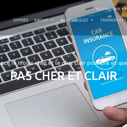
appelez-nous
+3
OFFRES
ABOUT
VEHICULES
TRANSFERTS
ce le moins cher et le plus clair possible et q
PAS CHER ET CLAIR