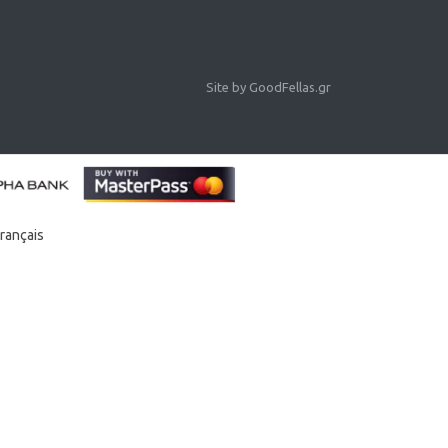
Site by
GoodFellas.gr
rançais