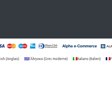
lish
(
Anglais
)
Ελληνικα
(
Grec moderne
)
Italiano
(
Italien
)
F