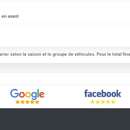
Economy (ECDW)
Recommended (PCDW)
en avant
+6 € / jour
+9 € / jour
Franchise :
600 €
Franchise :
450 €
Recommended (PCDW)
+12 € / jour
varier selon la saison et le groupe de véhicules. Pour le total fina
Franchise :
1 000 €
Recommended (PCDW)
+22 € / jour
Franchise :
1 800 €