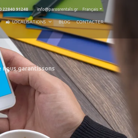
0 22840 91248
info@parosrentals.gr
Français
LOCALISATIONS
BLOG
CONTACTER
ue nous garantissons