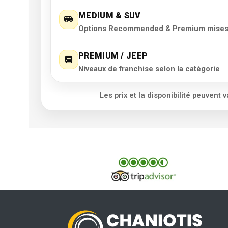
MEDIUM & SUV
Basic (TPI + CDW)
Options Recommended & Premium mises 
Inclus
PREMIUM / JEEP
Franchise :
1 800 €
Basic (TPI + CDW)
Niveaux de franchise selon la catégorie
Inclus
Les prix et la disponibilité peuvent 
Franchise :
3 000 €
Basic (TPI + CDW)
Inclus
Franchise :
5 000 €