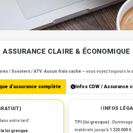
ASSURANCE CLAIRE & ÉCONOMIQUE
ures / Scooters / ATV
.
Aucun frais caché
— vous voyez toujours le
ique d’assurance complète
Infos CDW / Assurance 
ℹ️ INFOS LÉ
GRATUIT)
ans votre tarif :
TPI (loi grecque) :
Dommages 
matériels jusqu’à
1 220 000 €
.
la loi grecque.