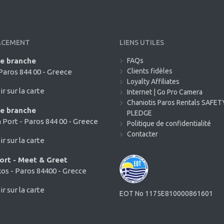
ACEMENT
LIENS UTILES
de branche
FAQs
Clients fidèles
 Paros 844 00 - Greece
Loyalty Affiliates
ir sur la carte
Internet | Go Pro Camera
Chaniotis Paros Rentals SAFET
de branche
PLEDGE
a Port - Paros 844 00 - Greece
Politique de confidentialité
Contacter
ir sur la carte
ort - Meet & Greet
os - Paros 84400 - Grecce
ir sur la carte
EOT No 1175E810000861601