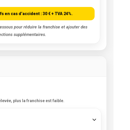
fs en cas d’accident :
30 € + TVA 24%
.
essous pour réduire la franchise et ajouter des
ections supplémentaires.
vée, plus la franchise est faible.