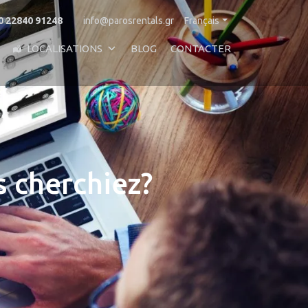
0 22840 91248
info@parosrentals.gr
Français
LOCALISATIONS
BLOG
CONTACTER
s cherchiez?