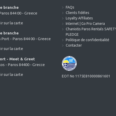
de branche
FAQs
Clients fidèles
 Paros 844 00 - Greece
Loyalty Affiliates
ir sur la carte
Internet | Go Pro Camera
Chaniotis Paros Rentals SAFET
de branche
PLEDGE
a Port - Paros 844 00 - Greece
Politique de confidentialité
Contacter
ir sur la carte
ort - Meet & Greet
os - Paros 84400 - Grecce
ir sur la carte
EOT No 1175E810000861601