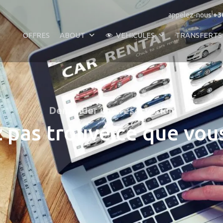
appelez-nous
+3
OFFRES
ABOUT
VEHICULES
TRANSFERTS
Demander une réservation
 pas trouvé ce que vou