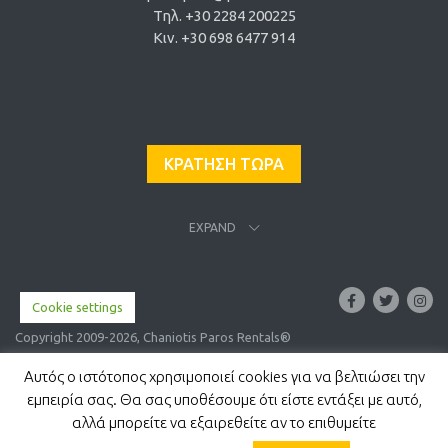
Τηλ. +30 2284 200225
Κιν. +30 698 6477 914
ΚΡΑΤΗΣΗ ΤΩΡΑ
EXPAND
Cookie settings
Copyright 2009-2026, Chaniotis Paros Rentals®
Αυτός ο ιστότοπος χρησιμοποιεί cookies για να βελτιώσει την
εμπειρία σας. Θα σας υποθέσουμε ότι είστε εντάξει με αυτό,
αλλά μπορείτε να εξαιρεθείτε αν το επιθυμείτε
English
(
Αγγλικα
)
Ελληνικα
Italiano
(
Ιταλικα
)