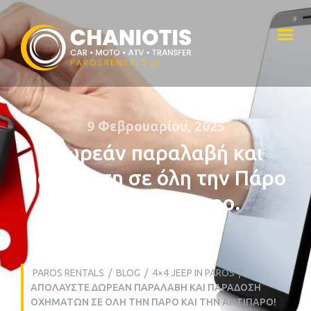
9 Φεβρουαρίου, 2025
Δωρεάν παραλαβή και
παράδοση σε όλη την Πάρο
και την Αντίπαρο.
PAROS RENTALS
/
BLOG
/
4×4 JEEP IN PAROS
/
ΑΠΟΛΑΎΣΤΕ ΔΩΡΕΆΝ ΠΑΡΑΛΑΒΉ ΚΑΙ ΠΑΡΆΔΟΣΗ
ΟΧΗΜΆΤΩΝ ΣΕ ΌΛΗ ΤΗΝ ΠΆΡΟ ΚΑΙ ΤΗΝ ΑΝΤΊΠΑΡΟ!