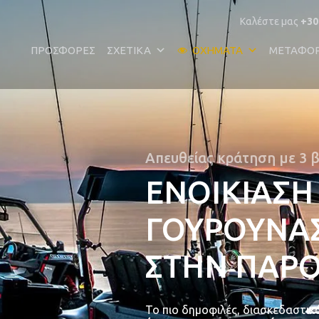
Καλέστε μας
+30
ΠΡΟΣΦΟΡΈΣ
ΣΧΕΤΙΚΆ
ΟΧΉΜΑΤΑ
ΜΕΤΑΦΟ
Απευθείας κράτηση με 3 
ΕΝΟΙΚΙΑΣΗ
ΓΟΥΡΟΥΝΑ
ΣΤΗΝ ΠΑΡ
Το πιο δημοφιλές, διασκεδαστικ