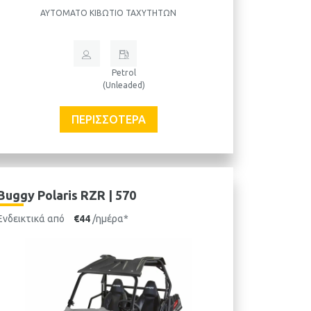
ΑΥΤΌΜΑΤΟ ΚΙΒΏΤΙΟ ΤΑΧΥΤΉΤΩΝ
Petrol
(Unleaded)
ΠΕΡΙΣΣΌΤΕΡΑ
Buggy Polaris RZR | 570
Ενδεικτικά από
€44
/ημέρα*