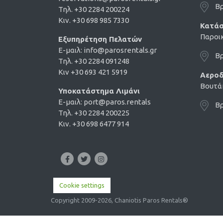
Βρ
Τηλ. +30 2284 200224
Κιν. +30 698 985 7330
Κατάσ
Παροικ
Εξυπηρέτηση Πελατών
E-μαιλ:
info@parosrentals.gr
Βρ
Τηλ. +30 2284 091248
Κιν +30 693 421 5919
Αεροδ
Βουτάκ
Υποκατάστημα Λιμάνι
E-μαιλ:
port@paros.rentals
Βρ
Τηλ. +30 2284 200225
Κιν. +30 698 6477 914
Cookie settings
Copyright 2009-2026, Chaniotis Paros Rentals®