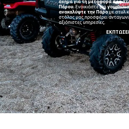
όχημα για τη μεταφορά σας στ
Πάρου.
Ενοικιάστε μια
γουρούνα
ανακαλύψτε την Πάρο
με στυλ κ
στόλος μας προσφέρει ανταγωνισ
αξιόπιστες υπηρεσίες.
ΕΚΠΤΩΣΕΙ
GY ΠΆΡΟΣ