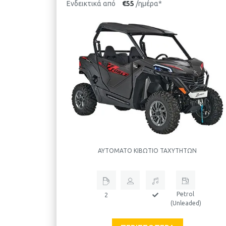
Ενδεικτικά από
€55
/ημέρα*
ΑΥΤΌΜΑΤΟ ΚΙΒΏΤΙΟ ΤΑΧΥΤΉΤΩΝ
Petrol
2
(Unleaded)