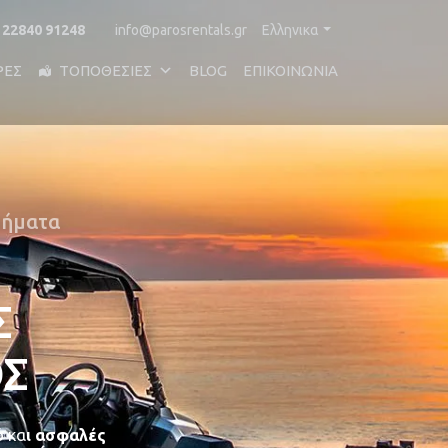
 22840 91248
info@parosrentals.gr
Ελληνικα
ΡΕΣ
ΤΟΠΟΘΕΣΊΕΣ
BLOG
ΕΠΙΚΟΙΝΩΝΊΑ
βήματα
Σ
ΟΣ
ό κα
ι ασφαλές