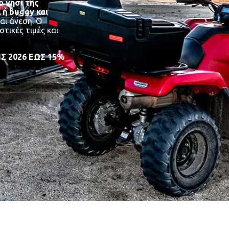
ο νησί της
 ή buggy και
αι άνεση. Ο
τικές τιμές και
Σ 2026 ΕΩΣ 15%