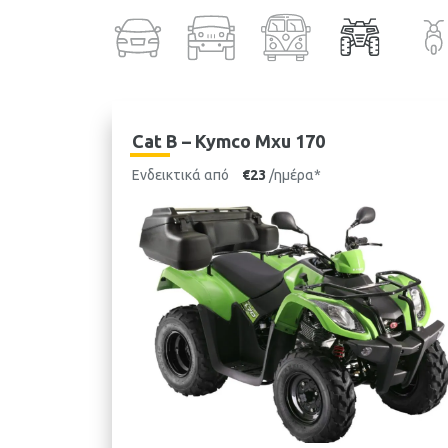
Cat B – Kymco Mxu 170
Ενδεικτικά από
€23
/ημέρα*