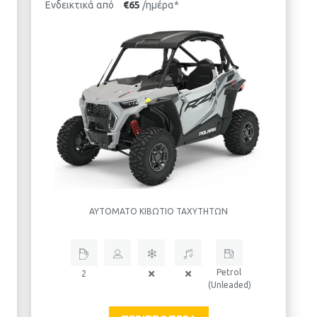
Ενδεικτικά από
€65
/ημέρα*
ΑΥΤΌΜΑΤΟ ΚΙΒΏΤΙΟ ΤΑΧΥΤΉΤΩΝ
Petrol
2
(Unleaded)