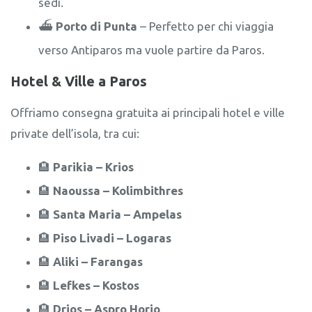
sedi.
⛴️
Porto di Punta
– Perfetto per chi viaggia
verso Antiparos ma vuole partire da Paros.
Hotel & Ville a Paros
Offriamo consegna gratuita ai principali hotel e ville
private dell’isola, tra cui:
🏨
Parikia – Krios
🏨
Naoussa – Kolimbithres
🏨
Santa Maria – Ampelas
🏨
Piso Livadi – Logaras
🏨
Aliki – Farangas
🏨
Lefkes – Kostos
🏨
Drios – Aspro Horio