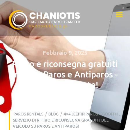
Febbraio 9, 2025
Ritiro e riconsegna gratuiti
in tutta Paros e Antiparos -
Consegnato a te!
PAROS RENTALS
/
BLOG
/
4×4 JEEP IN PAROS
/
GODITI IL
SERVIZIO DI RITIRO E RICONSEGNA GRATUITI DEL
VEICOLO SU PAROS E ANTIPAROS!