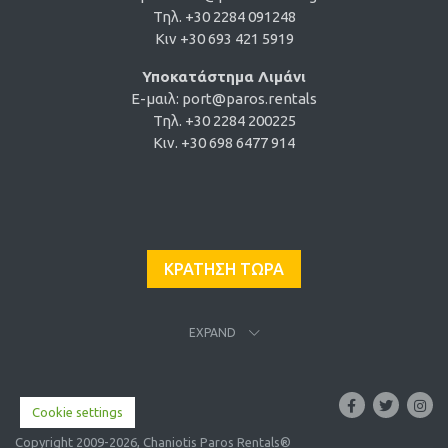
Τηλ. +30 2284 091248
Κιν +30 693 421 5919
Υποκατάστημα Λιμάνι
E-μαιλ:
port@paros.rentals
Τηλ. +30 2284 200225
Κιν. +30 698 6477 914
ΚΡΑΤΗΣΗ ΤΩΡΑ
EXPAND
Cookie settings
Copyright 2009-2026, Chaniotis Paros Rentals®