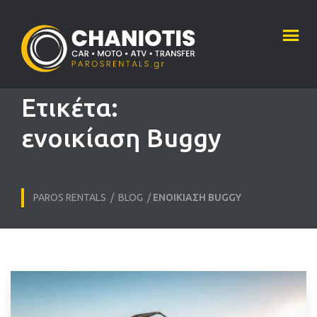
Ετικέτα:
ενοικίαση Buggy
PAROS RENTALS
/
BLOG
/
ΕΝΟΙΚΊΑΣΗ BUGGY