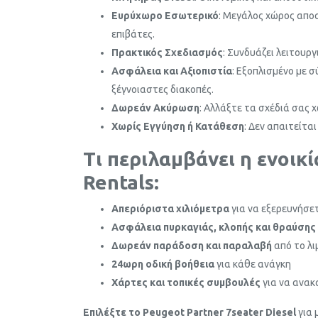
Ευρύχωρο Εσωτερικό
: Μεγάλος χώρος απο
επιβάτες.
Πρακτικός Σχεδιασμός
: Συνδυάζει λειτουργ
Ασφάλεια και Αξιοπιστία
: Εξοπλισμένο με 
ξέγνοιαστες διακοπές.
Δωρεάν Ακύρωση
: Αλλάξτε τα σχέδιά σας 
Χωρίς Εγγύηση ή Κατάθεση
: Δεν απαιτείτα
Τι περιλαμβάνει η ενοικ
Rentals:
Απεριόριστα χιλιόμετρα
για να εξερευνήσε
Ασφάλεια πυρκαγιάς, κλοπής και θραύση
Δωρεάν παράδοση και παραλαβή
από το λι
24ωρη οδική βοήθεια
για κάθε ανάγκη
Χάρτες και τοπικές συμβουλές
για να ανακ
Επιλέξτε το Peugeot Partner 7seater Diesel
για 