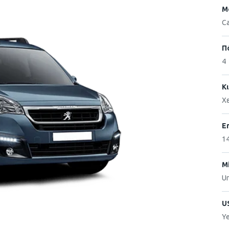
Μ
Ca
Π
4
Κ
Χ
E
14
M
Un
U
Y