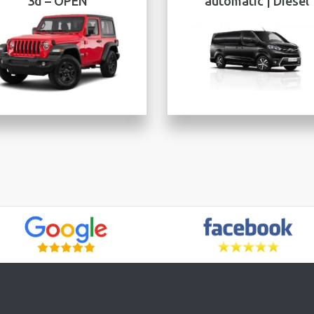
3d – OPEN
automatic | Diesel