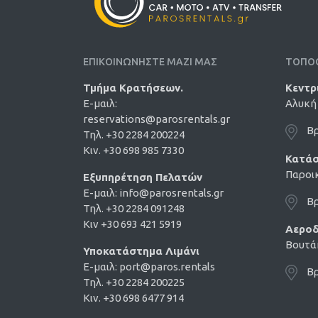
ΕΠΙΚΟΙΝΩΝΗΣΤΕ ΜΑΖΙ ΜΑΣ
ΤΟΠΟ
Τμήμα Κρατήσεων.
Κεντρ
E-μαιλ:
Αλυκή 
reservations@parosrentals.gr
Βρ
Τηλ. +30 2284 200224
Κιν. +30 698 985 7330
Κατάσ
Παροικ
Εξυπηρέτηση Πελατών
E-μαιλ:
info@parosrentals.gr
Βρ
Τηλ. +30 2284 091248
Κιν +30 693 421 5919
Αεροδ
Βουτάκ
Υποκατάστημα Λιμάνι
E-μαιλ:
port@paros.rentals
Βρ
Τηλ. +30 2284 200225
Κιν. +30 698 6477 914