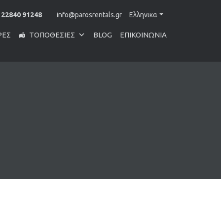
 22840 91248
info@parosrentals.gr
Ελληνικα
ΡΕΣ
ΤΟΠΟΘΕΣΊΕΣ
BLOG
ΕΠΙΚΟΙΝΩΝΊΑ