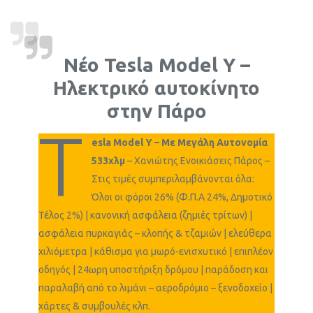
Νέο Tesla Model Y –
Ηλεκτρικό αυτοκίνητο
στην Πάρο
T
esla Model Y – Με Μεγάλη Αυτονομία
533χλμ
– Χανιώτης Ενοικιάσεις Πάρος –
Στις τιμές συμπεριλαμβάνονται όλα:
Όλοι οι φόροι 26% (Φ.Π.Α 24%, Δημοτικό
Τέλος 2%) | κανονική ασφάλεια (ζημιές τρίτων) |
ασφάλεια πυρκαγιάς – κλοπής & τζαμιών | ελεύθερα
χιλιόμετρα | κάθισμα για μωρό-ενισχυτικό | επιπλέον
οδηγός | 24ωρη υποστήριξη δρόμου | παράδοση και
παραλαβή από το λιμάνι – αεροδρόμιο – ξενοδοχείο |
χάρτες & συμβουλές κλπ.