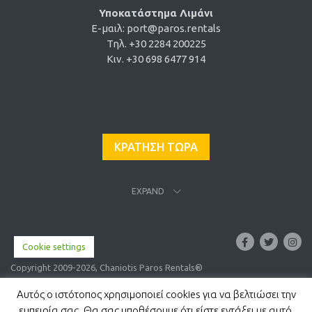
Κιν +30 693 421 5919
Υποκατάστημα Λιμάνι
E-μαιλ:
port@paros.rentals
Τηλ. +30 2284 200225
Κιν. +30 698 6477 914
ΚΡΑΤΗΣΗ ΤΩΡΑ
EXPAND
Cookie settings
Copyright 2009-2026, Chaniotis Paros Rentals®
Αυτός ο ιστότοπος χρησιμοποιεί cookies για να βελτιώσει την
εμπειρία σας. Θα σας υποθέσουμε ότι είστε εντάξει με αυτό,