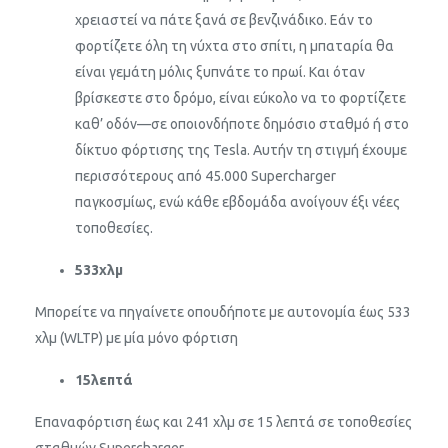
χρειαστεί να πάτε ξανά σε βενζινάδικο. Εάν το
φορτίζετε όλη τη νύχτα στο σπίτι, η μπαταρία θα
είναι γεμάτη μόλις ξυπνάτε το πρωί. Και όταν
βρίσκεστε στο δρόμο, είναι εύκολο να το φορτίζετε
καθ’ οδόν—σε οποιονδήποτε δημόσιο σταθμό ή στο
δίκτυο φόρτισης της Tesla. Αυτήν τη στιγμή έχουμε
περισσότερους από 45.000 Supercharger
παγκοσμίως, ενώ κάθε εβδομάδα ανοίγουν έξι νέες
τοποθεσίες.
533
χλμ
Μπορείτε να πηγαίνετε οπουδήποτε με αυτονομία έως 533
χλμ (WLTP) με μία μόνο φόρτιση
15
λεπτά
Επαναφόρτιση έως και 241 χλμ σε 15 λεπτά σε τοποθεσίες