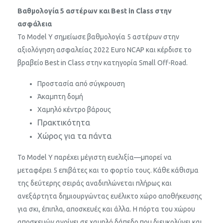
Βαθμολογία 5 αστέρων και Best in Class στην
ασφάλεια
Το Model Y σημείωσε βαθμολογία 5 αστέρων στην
αξιολόγηση ασφαλείας 2022 Euro NCAP και κέρδισε το
βραβείο Best in Class στην κατηγορία Small Off-Road.
Προστασία από σύγκρουση
Άκαμπτη δομή
Χαμηλό κέντρο βάρους
Πρακτικότητα
Χώρος για τα πάντα
Το Model Y παρέχει μέγιστη ευελιξία—μπορεί να
μεταφέρει 5 επιβάτες και το φορτίο τους. Κάθε κάθισμα
της δεύτερης σειράς αναδιπλώνεται πλήρως και
ανεξάρτητα δημιουργώντας ευέλικτο χώρο αποθήκευσης
για σκι, έπιπλα, αποσκευές και άλλα. Η πόρτα του χώρου
αποσκευών ανοίγει σε χαμηλό δάπεδο που διευκολύνει και