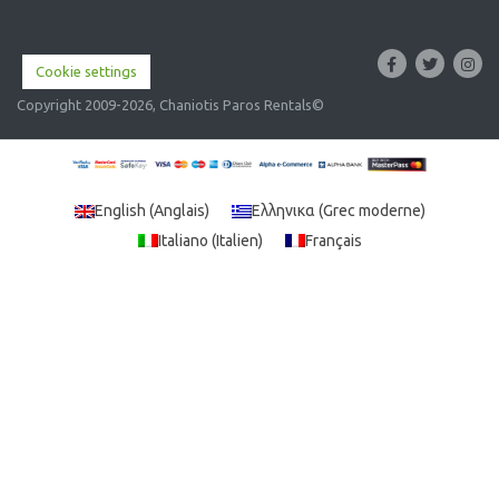
Cookie settings
Copyright 2009-2026, Chaniotis Paros Rentals©
English
(
Anglais
)
Ελληνικα
(
Grec moderne
)
Italiano
(
Italien
)
Français