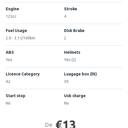
Engine
Stroke
125cc
4
Fuel Usage
Disk Brake
2.9 - 3.1 l/100km
2
ABS
Helmets
Yes
Yes (2)
Licence Category
Luagage box (lit)
A2
30
Start stop
Usb charge
No
No
€13
De