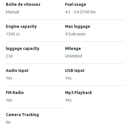
Boîte de vitesses
Fuel usage
Manual
4.2 - 5.6 l/100 km
Engine capacity
Max luggage
1200 cc
4 Suitcases
luggage capacity
Mileage
256
Unlimited
Audio Input
USB Input
Yes
Yes
FM Radio
Mp3 Playback
Yes
Yes
Camera Tracking
No