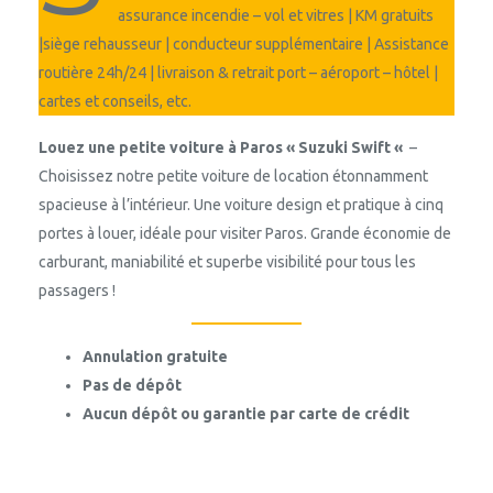
assurance incendie – vol et vitres | KM gratuits
|siège rehausseur | conducteur supplémentaire | Assistance
routière 24h/24 | livraison & retrait port – aéroport – hôtel |
cartes et conseils, etc.
Louez une petite voiture à Paros « Suzuki Swift «
–
Choisissez notre petite voiture de location étonnamment
spacieuse à l’intérieur. Une voiture design et pratique à cinq
portes à louer, idéale pour visiter Paros. Grande économie de
carburant, maniabilité et superbe visibilité pour tous les
passagers !
Annulation gratuite
Pas de dépôt
Aucun dépôt ou garantie par carte de crédit