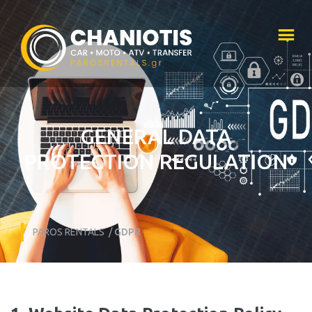
GENERAL DATA
PROTECTION REGULATION
PAROS RENTALS
/
GDPR