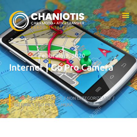
Febbraio 9, 2020
Internet | Go Pro Camera
PAROS RENTALS
/
BLOG
/
NON CATEGORIZZATO
/
INTERNET | GO PRO CAMERA