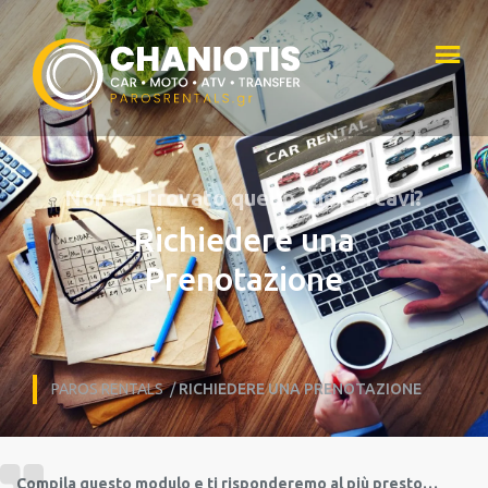
Non hai trovato quello che cercavi?
Richiedere una
Prenotazione
PAROS RENTALS
/
RICHIEDERE UNA PRENOTAZIONE
Compila questo modulo e ti risponderemo al più presto…