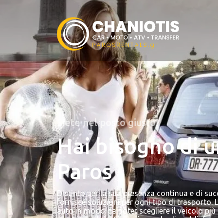
Siete nel posto giusto!
Hai bisogno di 
Paros
Distinto per la sua presenza continua e di suc
fornisce soluzioni per ogni tipo di trasporto. L
auto in modo da poter scegliere il veicolo più 