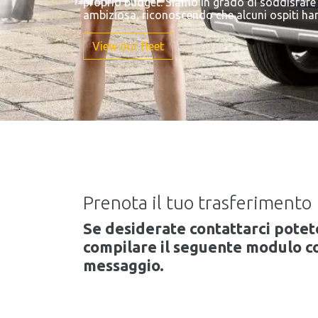
proprio budget. Siamo in grado di soddisfare l
ambiziosa, riconoscendo che alcuni ospiti ha
View our fleet
Prenota il tuo trasferimento
Se desiderate contattarci pote
compilare il seguente modulo co
messaggio.