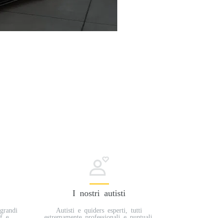
otis Paros Rentals in accordance with the
I nostri autisti
 grandi
Autisti e quiders esperti, tutti
f e
estremamente professionali e puntuali,