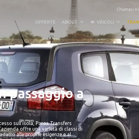
Chiamaci
+
OFFERTE
ABOUT
VEICOLI
TRAN
un passaggio a
cesso sull’isola, Paros Transfers
’azienda offre una varietà di classi di
adatto alle proprie esigenze e al