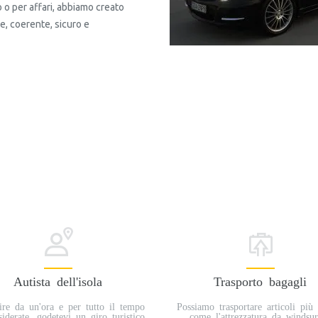
o o per affari, abbiamo creato
e, coerente, sicuro e
By subscribing, you agree to receive promotional offers from Chani
General Data Protection Regulation (GDPR). You can unsubscribe at any time.
Autista dell'isola
Trasporto bagagli
ire da un'ora e per tutto il tempo
Possiamo trasportare articoli più
iderate, godetevi un giro turistico
come l'attrezzatura da windsur