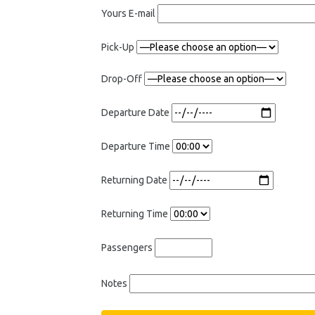
Yours E-mail
Pick-Up
Drop-Off
Departure Date
Departure Time
Returning Date
Returning Time
Passengers
Notes