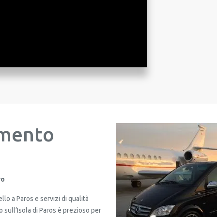
rimento
Y TO DISCOVER PAROS IN COMFORT AND SA
ro
Unlock exclusive deals & rewards perks!
ello a Paros e servizi di qualità
o sull’Isola di Paros è prezioso per