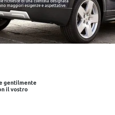
e richieste di una clientela designata
nno maggiori esigenze e aspettative.
te gentilmente
n il vostro