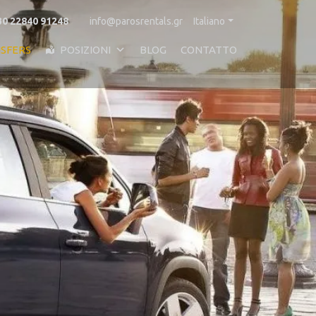
30 22840 91248
info@parosrentals.gr
Italiano
SFERS
POSIZIONI
BLOG
CONTATTO