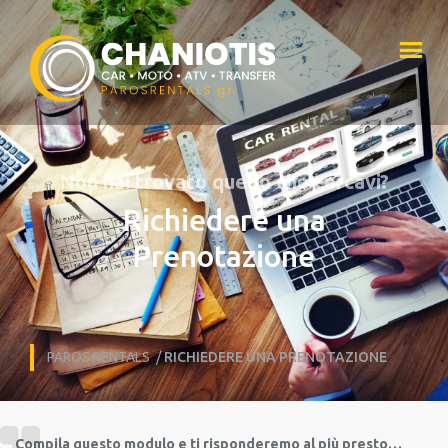
Non hai trovato quello che cercavi?
Richiedere una
Prenotazione
PAROS RENTALS
/
RICHIEDERE UNA PRENOTAZIONE
Compila questo modulo e ti risponderemo al più presto…