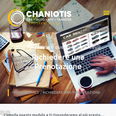
Non hai trovato quello che cercavi?
Richiedere una
Prenotazione
PAROS RENTALS
/
RICHIEDERE UNA PRENOTAZIONE
Compila questo modulo e ti risponderemo al più presto…