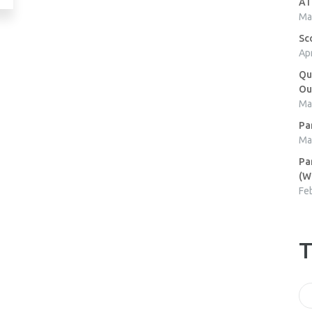
AT
Ma
Sc
Apr
Qu
Ou
Ma
Pa
Ma
Pa
(W
Fe
T