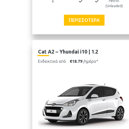
Petrol
4
(Unleaded)
ΠΕΡΙΣΣΌΤΕΡΑ
Cat A2 – Yhundai i10 | 1.2
Ενδεικτικά από
€18.79
/ημέρα*