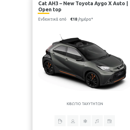
Cat AH3 – New Toyota Aygo X Auto |
Open top
Ενδεικτικά από
€18
/ημέρα*
ΚΙΒΏΤΙΟ ΤΑΧΥΤΉΤΩΝ