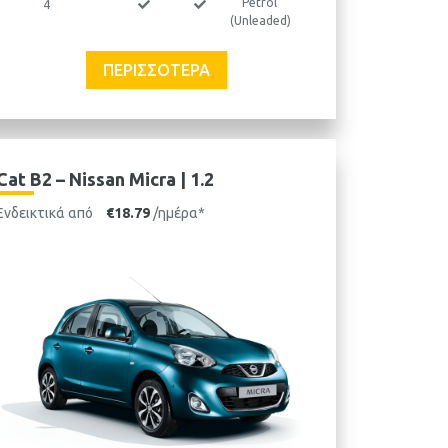
Petrol
4
(Unleaded)
ΠΕΡΙΣΣΌΤΕΡΑ
Cat B2 – Nissan Micra | 1.2
Ενδεικτικά από
€18.79
/ημέρα*