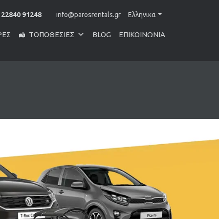
 22840 91248
info@parosrentals.gr
Ελληνικα
ΡΕΣ
ΤΟΠΟΘΕΣΊΕΣ
BLOG
ΕΠΙΚΟΙΝΩΝΊΑ
, μεγάλο ή