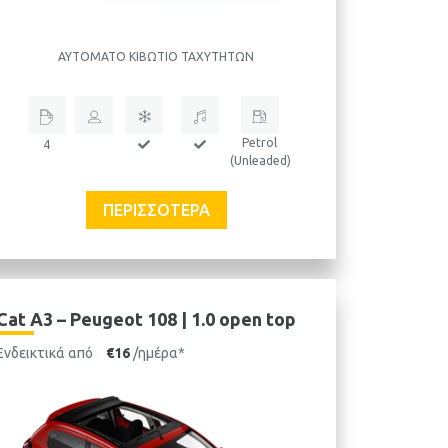
ΑΥΤΌΜΑΤΟ ΚΙΒΏΤΙΟ ΤΑΧΥΤΉΤΩΝ
Petrol
4
(Unleaded)
ΠΕΡΙΣΣΌΤΕΡΑ
Cat A3 – Peugeot 108 | 1.0 open top
Ενδεικτικά από
€16
/ημέρα*