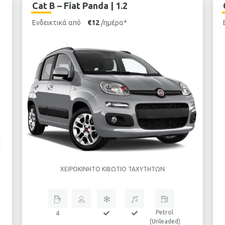
Cat Β – Fiat Panda | 1.2
Ενδεικτικά από
€12
/ημέρα*
ΧΕΙΡΟΚΊΝΗΤΟ ΚΙΒΏΤΙΟ ΤΑΧΥΤΉΤΩΝ
Petrol
4
(Unleaded)