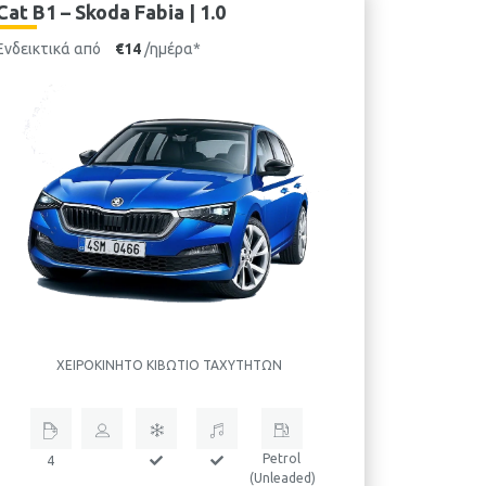
Cat B1 – Skoda Fabia | 1.0
Ενδεικτικά από
€14
/ημέρα*
ΧΕΙΡΟΚΊΝΗΤΟ ΚΙΒΏΤΙΟ ΤΑΧΥΤΉΤΩΝ
Petrol
4
(Unleaded)