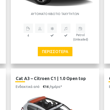
ΑΥΤΌΜΑΤΟ ΚΙΒΏΤΙΟ ΤΑΧΥΤΉΤΩΝ
Petrol
4
(Unleaded)
ΠΕΡΙΣΣΌΤΕΡΑ
Cat A3 – Citroen C1 | 1.0 Open top
Ενδεικτικά από
€16
/ημέρα*